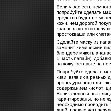
Если у вас есть немног
попробуйте сделать мас
средство будет не мен
кожи, чем дорогой покуп
красных пятен и шелуш
простокваши или смета
Сделайте маску из папа
заменит химический пил
блендере мякоть ананас
1 часть папайи), добав
на кожу, оставьте на не
Попробуйте сделать мас
киви, взяв их в равных 
процедуры подходят лю
содержанием кислот: ци
Великолепный цвет лица
гарантированы, но не ж
необходимо проводить 
дней, прежде чем резул