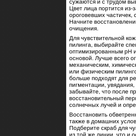
сужаются и с трудом вы
Цвет лица портится из-
ороговевших частичек, 
Начните восстановление
очищения.
Для чувствительной кож
пилинга, выбирайте сп
оптимизированным рН и
основой. Лучше всего 
механическим, химичес
или физическим пилинго
больше подходят для р
пигментации, увядания, 
забывайте, что после 
восстановительный пери
солнечных лучей и опре
Восстановить обветрен
также в домашних услов
Подберите скраб для чу
из той же линии, что и 