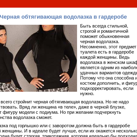
Черная обтягивающая водолазка в гардеробе
Быть всегда стильной,
строгой и романтичной
поможет обыкновенная
черная водолазка.
Несомненно, этот предмет
туалета есть в гардеробе
каждой женщины. Ведь
водолазка в женском шка
является одним из наибол
удачных вариантов одежд
Потому что она способна 
костюм дополнить, и фигу
подкорректировать, если
нужно.
всего стройнит черная обтягивающая водолазка. Но не надо
твовать. Вряд ли женщина «в теле», даже в черной блузке,
т фигуру модели с подиума. Но при желании подчеркнуть
нства водолазка сможет.
зка под горлышко или с заворотом должна быть в гардеробе
 женщины. И в идеале будет лучше, если их окажется несколько
одна будет строгая, трикотажная, которая идеально бы подходи