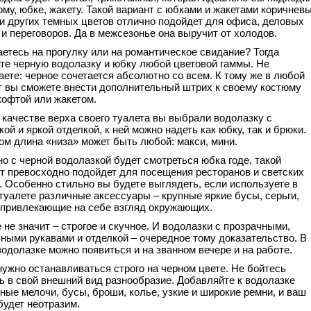
юму, юбке, жакету. Такой вариант с юбками и жакетами коричневы
и других темных цветов отлично подойдет для офиса, деловых
 и переговоров. Да в межсезонье она выручит от холодов.
етесь на прогулку или на романтическое свидание? Тогда
те черную водолазку и юбку любой цветовой гаммы. Не
аете: черное сочетается абсолютно со всем. К тому же в любой
 вы сможете внести дополнительный штрих к своему костюму
кофтой или жакетом.
 качестве верха своего туалета вы выбрали водолазку с
ой и яркой отделкой, к ней можно надеть как юбку, так и брюки.
ом длина «низа» может быть любой: макси, мини.
о с черной водолазкой будет смотреться юбка годе, такой
т превосходно подойдет для посещения ресторанов и светских
. Особенно стильно вы будете выглядеть, если используете в
туалете различные аксессуары – крупные яркие бусы, серьги,
 привлекающие на себе взгляд окружающих.
 не значит – строгое и скучное. И водолазки с прозрачными,
ными рукавами и отделкой – очередное тому доказательство. В
водолазке можно появиться и на званном вечере и на работе.
нужно останавливаться строго на черном цвете. Не бойтесь
ь в свой внешний вид разнообразие. Добавляйте к водолазке
ные мелочи, бусы, броши, колье, узкие и широкие ремни, и ваш
будет неотразим.