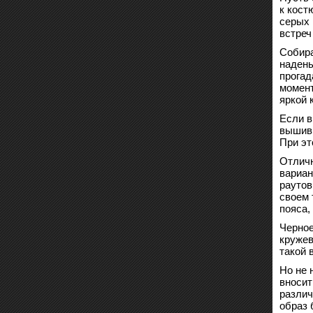
к кост
серых 
встреч
Собира
надень
прогад
момент
яркой 
Если в
вышивк
При эт
Отличн
вариан
раутов
своем 
пояса,
Черное
кружев
такой 
Но не 
вносит
различ
образ 