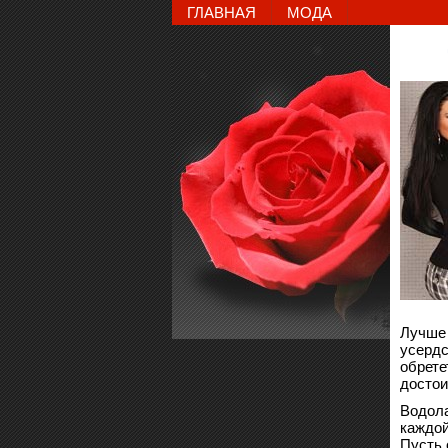
ГЛАВНАЯ
МОДА
Лучше 
усердс
обрете
достои
Водола
каждой
Пусть 