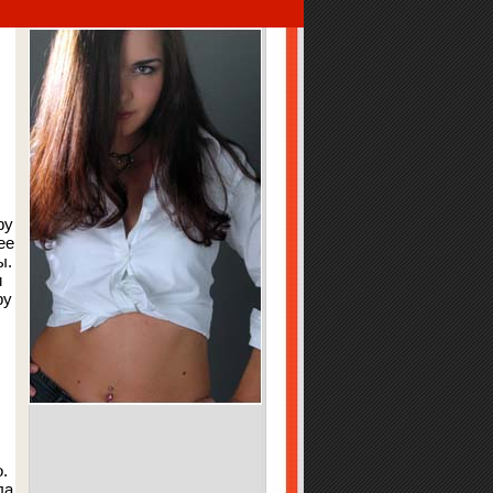
фу
ее
ы.
и
ру
.
ла