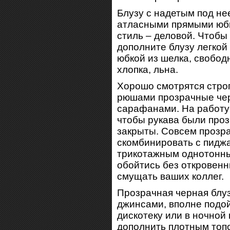
Блузу с надетым под не
атласными прямыми юб
стиль – деловой. Чтобы
дополните блузу легко
юбкой из шелка, свобод
хлопка, льна.
Хорошо смотрятся стро
рюшами прозрачные че
сарафанами. На работу 
чтобы рукава были проз
закрыты. Совсем прозр
скомбинировать с пидж
трикотажным однотонны
обойтись без откровенн
смущать ваших коллег.
Прозрачная черная блуз
джинсами, вполне подой
дискотеку или в ночной
дополнить плотным топо