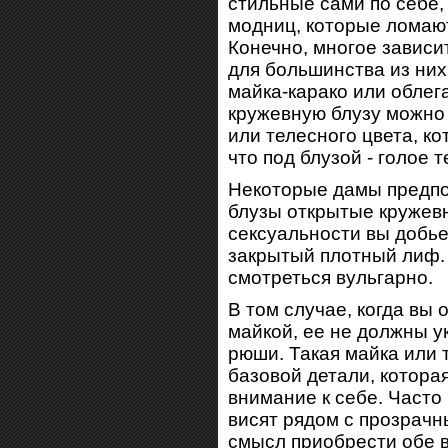
стильные сами по себе,
модниц, которые ломают
Конечно, многое зависи
для большинства из ни
майка-карако или облег
кружевную блузу можно 
или телесного цвета, ко
что под блузой - голое т
Некоторые дамы предпо
блузы открытые кружев
сексуальности вы добье
закрытый плотный лиф. 
смотреться вульгарно.
В том случае, когда вы 
майкой, ее не должны у
рюши. Такая майка или
базовой детали, котора
внимание к себе. Часто
висят рядом с прозрачн
смысл приобрести обе в