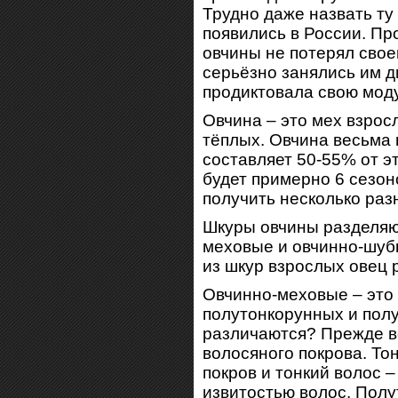
Трудно даже назвать ту 
появились в России. Про
овчины не потерял свое
серьёзно занялись им д
продиктовала свою моду
Овчина – это мех взрос
тёплых. Овчина весьма 
составляет 50-55% от э
будет примерно 6 сезо
получить несколько раз
Шкуры овчины разделяют
меховые и овчинно-шубн
из шкур взрослых овец 
Овчинно-меховые – это
полутонкорунных и полу
различаются? Прежде вс
волосяного покрова. То
покров и тонкий волос 
извитостью волос. Полу