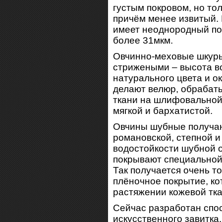
густым покровом, но то
причём менее извитый. 
имеет неоднородный по
более 31мкм.
Овчинно-меховые шкуры
стрижеными – высота во
натурального цвета и 
делают велюр, обрабат
ткани на шлифовальной
мягкой и бархатистой.
Овчины шубные получаю
романовской, степной и
водостойкости шубной 
покрывают специальной 
Так получается очень то
плёночное покрытие, ко
растяжении кожевой тка
Сейчас разработан спо
искусственного завитка,