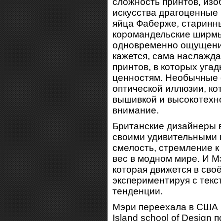
сложность принтов, из
искусства драгоценные 
яйца Фаберже, старинн
коромандельские ширмы
одновременно ощущения
кажется, сама наслажд
принтов, в которых уга
ценностям. Необычные 
оптической иллюзии, ко
вышивкой и высокотехн
внимание.
Британские дизайнеры 
своими удивительными к
смелость, стремление к
вес в модном мире. И М
которая движется в сво
экспериментируя с текс
тенденции.
Мэри переехала в США в
Island school of Design