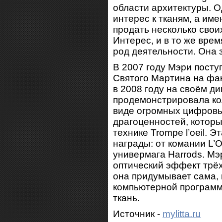
области архитектуры. О
интерес к тканям, а име
продать несколько своих
Интерес, и в то же врем
род деятельности. Она
В 2007 году Мэри посту
Святого Мартина на фак
в 2008 году на своём д
продемонстрировала ко
виде огромных цифров
драгоценностей, котор
технике Trompe l’oeil. 
награды: от комании L’O
универмага Harrods. Мэ
оптический эффект трё
она придумывает сама, 
компьютерной программе
ткань.
Источник -
mylitta.ru