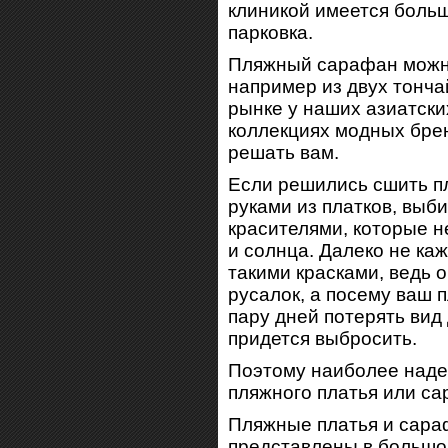
клиникой имеется боль
парковка.
Пляжный сарафан можно
например из двух тонча
рынке у наших азиатски
коллекциях модных брен
решать вам.
Если решились сшить 
руками из платков, выб
красителями, которые н
и солнца. Далеко не ка
такими красками, ведь 
русалок, а посему ваш
пару дней потерять вид 
придется выбросить.
Поэтому наиболее наде
пляжного платья или са
Пляжные платья и сара
представлены в большо